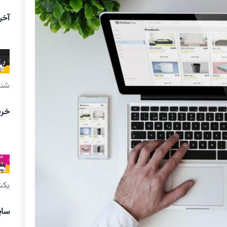
آخر
شنبه ۲۴ اردیبه
خری
یکشنبه ۱۷
سای